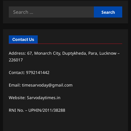
Search
for:
Contact Us
Address: 67, Monarch City, Duptykheda, Para, Lucknow –
226017
Contact: 9792141442
Email: timesarvoday@gmail.com
Website: Sarvodaytimes.in
RNI No. – UPHIN/2011/38288