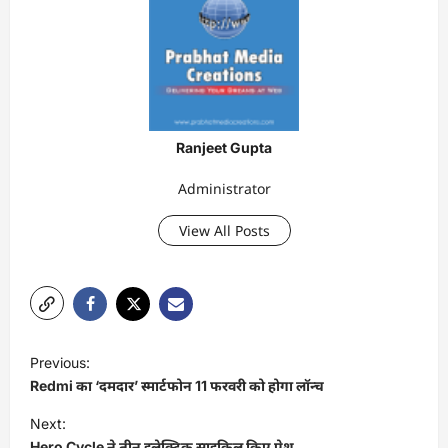
Ranjeet Gupta
Administrator
View All Posts
P
Previous:
o
Redmi का ‘दमदार’ स्मार्टफोन 11 फरवरी को होगा लॉन्च
s
Next:
t
Hero Cycle ने तीन इलेक्ट्रिक साइकिल किए पेश.