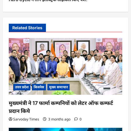
n
a
v
Related Stories
i
g
a
t
i
o
उत्तर प्रदेश
बिजनेस
मुख्य समाचार
n
मुख्यमंत्री ने 17 फार्मा कम्पनियों को लेटर ऑफ कम्फर्ट
प्रदान किये
Sarvoday Times
3 months ago
0