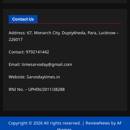
Contact Us
Address: 67, Monarch City, Duptykheda, Para, Lucknow –
226017
Contact: 9792141442
Email: timesarvoday@gmail.com
Website: Sarvodaytimes.in
RNI No. – UPHIN/2011/38288
Copyright © 2026 All rights reserved.
|
ReviewNews
by AF
themes.