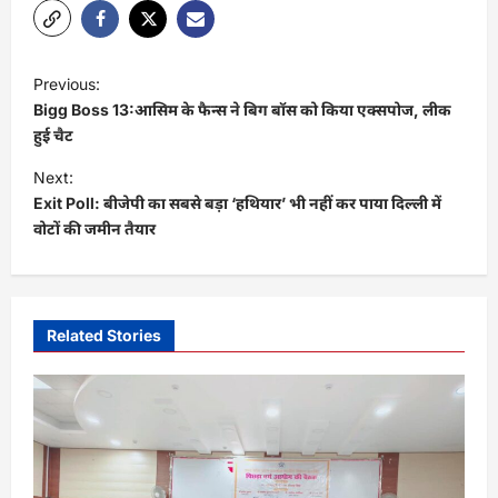
P
Previous:
o
Bigg Boss 13:आसिम के फैन्स ने बिग बॉस को किया एक्सपोज, लीक
s
हुई चैट
t
Next:
Exit Poll: बीजेपी का सबसे बड़ा ‘हथियार’ भी नहीं कर पाया दिल्ली में
n
वोटों की जमीन तैयार
a
v
i
Related Stories
g
a
t
i
o