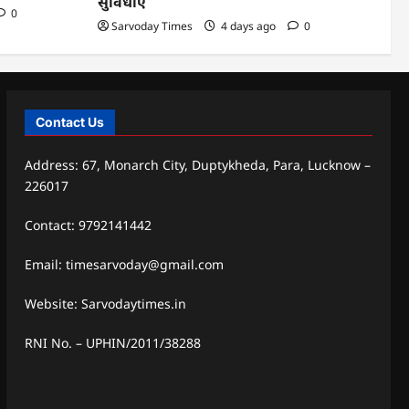
सुविधाएं
0
Sarvoday Times
4 days ago
0
Contact Us
Address: 67, Monarch City, Duptykheda, Para, Lucknow –
226017
Contact: 9792141442
Email: timesarvoday@gmail.com
Website: Sarvodaytimes.in
RNI No. – UPHIN/2011/38288