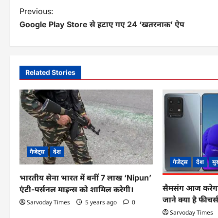
P
Previous:
Google Play Store से हटाए गए 24 ‘खतरनाक’ ऐप
o
s
t
Related Stories
n
a
v
i
g
गैजेट्स
देश
गैजेट्स
देश
मु
a
भारतीय सेना भारत में बनीं 7 लाख ‘Nipun’
t
सैमसंग आज करेगा
एंटी-पर्सनल माइन्स को शामिल करेगी।
जाने क्या है फीच
Sarvoday Times
5 years ago
0
i
Sarvoday Times