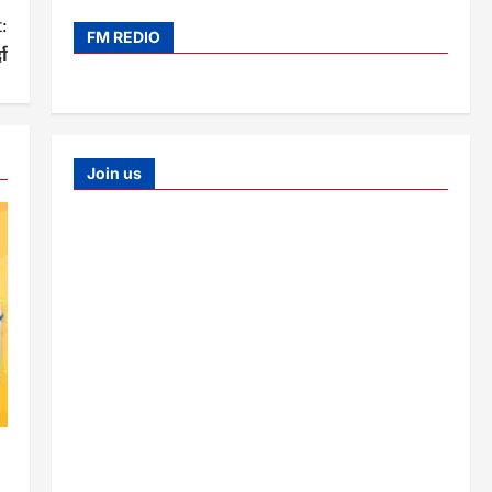
:
FM REDIO
दा
Join us