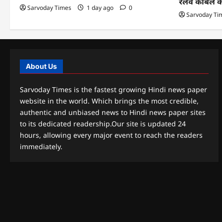
रेलवे केबिल 
Sarvoday Times
1 day ago
0
Sarvoday Ti
About Us
Sarvoday Times is the fastest growing Hindi news paper
website in the world. Which brings the most credible,
authentic and unbiased news to Hindi news paper sites
to its dedicated readership.Our site is updated 24
hours, allowing every major event to reach the readers
immediately.