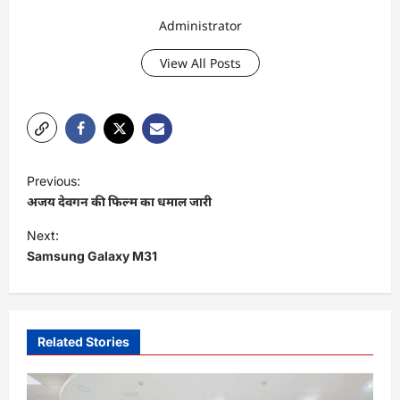
Administrator
View All Posts
P
Previous:
o
अजय देवगन की फिल्म का धमाल जारी
s
Next:
t
Samsung Galaxy M31
n
a
v
Related Stories
i
g