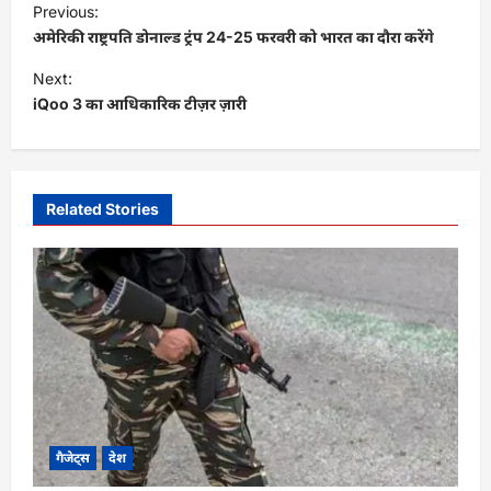
Previous:
o
अमेरिकी राष्ट्रपति डोनाल्ड ट्रंप 24-25 फरवरी को भारत का दौरा करेंगे
s
Next:
t
iQoo 3 का आधिकारिक टीज़र ज़ारी
n
a
v
Related Stories
i
g
a
t
i
o
n
गैजेट्स
देश