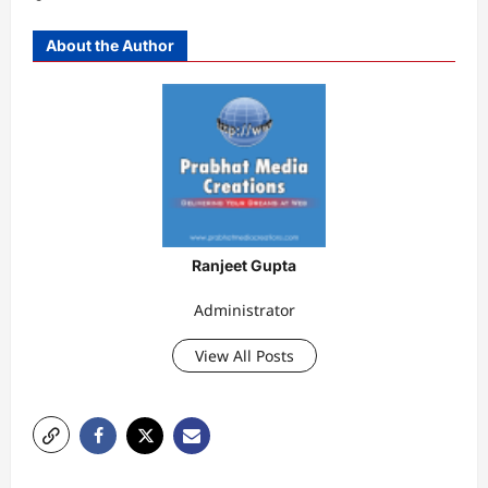
About the Author
Ranjeet Gupta
Administrator
View All Posts
P