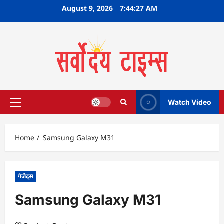
Skip
August 9, 2026
7:44:28 AM
to
content
Watch Video
Primary
Menu
Home
Samsung Galaxy M31
गैजेट्स
Samsung Galaxy M31