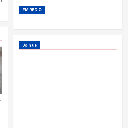
ा
FM REDIO
Join us
क