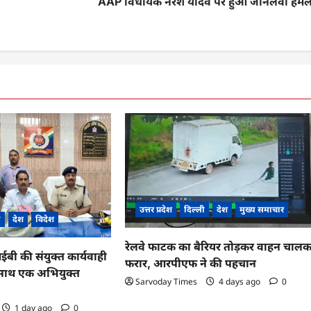
AAP विधायक नरेश यादव पर हुआ जानलेवा हमल
उत्तर प्रदेश
दिल्ली
देश
मुख्य समाचार
ी
देश
विदेश
रेलवे फाटक का बैरियर तोड़कर वाहन चाल
 की संयुक्त कार्यवाही
फरार, आरपीएफ ने की पहचान
के साथ एक अभियुक्त
Sarvoday Times
4 days ago
0
1 day ago
0