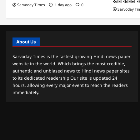
रेलवे केबिल 
Sarvoday Times
1 day ago
0
Sarvoday Ti
About Us
Sarvoday Times is the fastest growing Hindi news paper
website in the world. Which brings the most credible,
authentic and unbiased news to Hindi news paper sites
to its dedicated readership.Our site is updated 24
hours, allowing every major event to reach the readers
immediately.