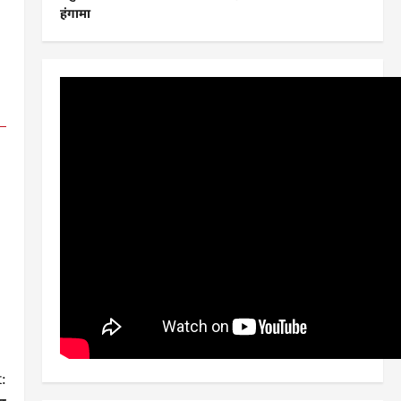
हंगामा
: