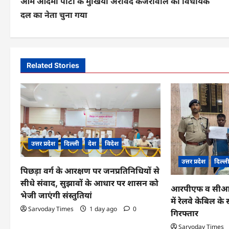
आम आदमी पार्टी के मुखिया अरविंद केजरीवाल को विधायक
o
दल का नेता चुना गया
s
t
n
Related Stories
a
v
i
g
उत्तर प्रदेश
दिल्ली
देश
विदेश
a
उत्तर प्रदेश
दिल्ल
पिछड़ा वर्ग के आरक्षण पर जनप्रतिनिधियों से
t
सीधे संवाद, सुझावों के आधार पर शासन को
आरपीएफ व सीआईबी
i
भेजी जाएंगी संस्तुतियां
में रेलवे केबिल 
o
Sarvoday Times
1 day ago
0
गिरफ्तार
n
Sarvoday Times