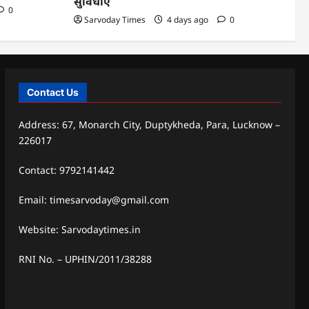
सुविधाएं
0
Sarvoday Times
4 days ago
0
Contact Us
Address: 67, Monarch City, Duptykheda, Para, Lucknow –
226017
Contact: 9792141442
Email: timesarvoday@gmail.com
Website: Sarvodaytimes.in
RNI No. – UPHIN/2011/38288