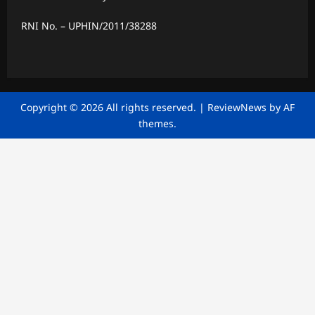
RNI No. – UPHIN/2011/38288
Copyright © 2026 All rights reserved.
|
ReviewNews
by AF
themes.