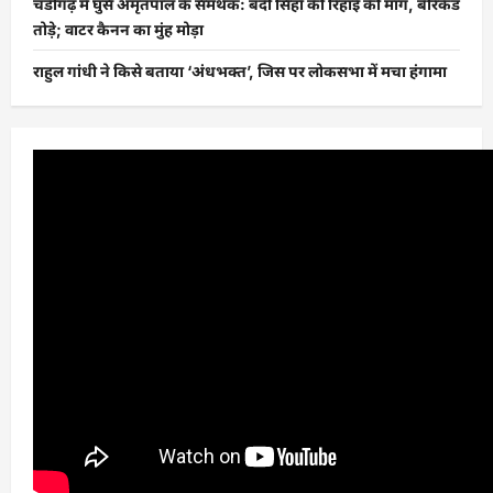
चंडीगढ़ में घुसे अमृतपाल के समर्थक: बंदी सिंहों की रिहाई की मांग, बैरिकेड
तोड़े; वाटर कैनन का मुंह मोड़ा
राहुल गांधी ने किसे बताया ‘अंधभक्त’, जिस पर लोकसभा में मचा हंगामा