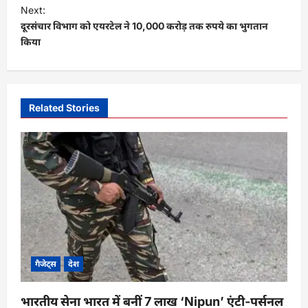
t
Next:
दूरसंचार विभाग को एयरटेल ने 10,000 करोड़ तक रुपये का भुगतान
n
किया
a
v
i
Related Stories
g
a
t
i
o
n
गैजेट्स
देश
भारतीय सेना भारत में बनीं 7 लाख ‘Nipun’ एंटी-पर्सनल