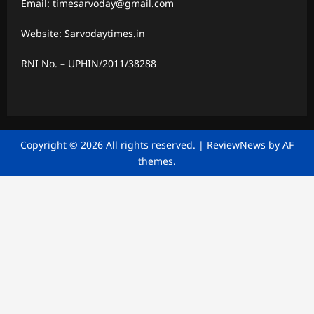
Email: timesarvoday@gmail.com
Website: Sarvodaytimes.in
RNI No. – UPHIN/2011/38288
Copyright © 2026 All rights reserved.
|
ReviewNews
by AF
themes.