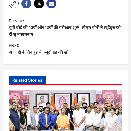
P
Previous:
o
यूपी बोर्ड की 10वीं और 12वीं की परीक्षाएं शुरू, सीएम योगी ने स्टूडेंट्स को
s
दी शुभकामनाएं
t
Next:
आज ही के दिन हुई थी प्लूटो ग्रह की खोज
n
a
v
i
Related Stories
g
a
t
i
o