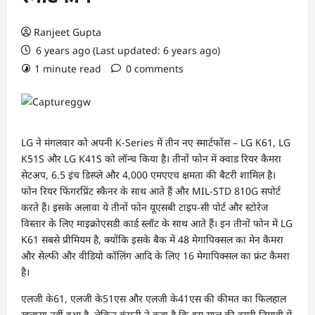
Ranjeet Gupta
6 years ago (Last updated: 6 years ago)
1 minute read
0 comments
LG ने मंगलवार को अपनी K-Series में तीन नए स्मार्टफोंस – LG K61, LG
K51S और LG K41S को लॉन्च किया है। तीनों फोन में क्वाड रियर कैमरा
सेटअप, 6.5 इंच डिस्प्ले और 4,000 एमएएच क्षमता की बैटरी शामिल है।
फोन रियर फिंगरप्रिंट स्कैनर के साथ आते हैं और MIL-STD 810G सपोर्ट
करते हैं। इसके अलावा ये तीनों फोन यूएसबी टाइप-सी पोर्ट और स्टोरेज
विस्तार के लिए माइक्रोएसडी कार्ड स्लॉट के साथ आते हैं। इन तीनों फोन में LG
K61 सबसे प्रीमियम है, क्योंकि इसके बैक में 48 मेगापिक्सल का मेन कैमरा
और सेल्फी और वीडियो कॉलिंग आदि के लिए 16 मेगापिक्सल का फ्रंट कैमरा
है।
एलजी के61, एलजी के51एस और एलजी के41एस की कीमत का फिलहाल
खुलासा नहीं हुआ है, लेकिन कंपनी ने कहा है कि इस साल की दूसरी तिमाही में