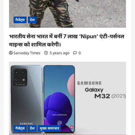
o
n
गैजेट्स
देश
भारतीय सेना भारत में बनीं 7 लाख ‘Nipun’ एंटी-पर्सनल
माइन्स को शामिल करेगी।
Sarvoday Times
5 years ago
0
गैजेट्स
देश
मुख्य समाचार