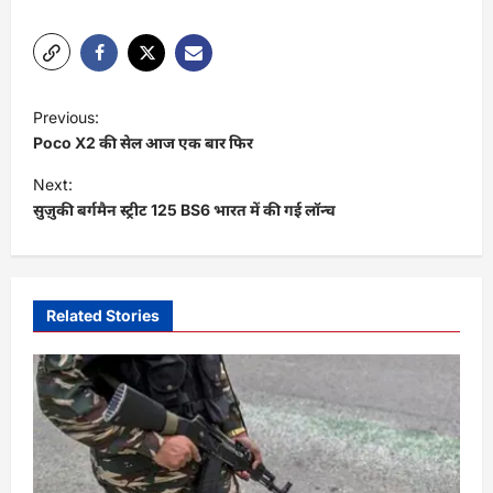
P
Previous:
o
Poco X2 की सेल आज एक बार फिर
s
Next:
t
सुज़ुकी बर्गमैन स्ट्रीट 125 BS6 भारत में की गई लॉन्च
n
a
v
Related Stories
i
g
a
t
i