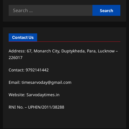
Search
for:
Contact Us
Address: 67, Monarch City, Duptykheda, Para, Lucknow –
226017
Contact: 9792141442
Email: timesarvoday@gmail.com
Website: Sarvodaytimes.in
RNI No. – UPHIN/2011/38288