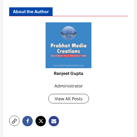
About the Author
Ranjeet Gupta
Administrator
View All Posts
P