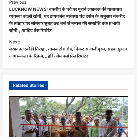
Previous:
o
LUCKNOW NEWS: बकरीद के पर्व पर पुराने लखनऊ की यातायात
s
व्यवस्था बदली रहेगी, यह डायवर्जन व्यवस्था चंद्र दर्शन के अनुसार बकरीद
के त्योहार पर सोमवार सुबह छह बजे से नमाज की समाप्ति तक प्रभावी
t
रहेगी,,,शाहिद प्रेस रिपोर्टर
n
Next:
a
लखनऊ एवरेडी तिराहा, तालकटोरा रोड, निकट राजाजीपुरम, सड़क सुरक्षा
v
जागरूकता कारिक्रम,,,हरि ओम वर्मा प्रेस रिपोर्टर
i
g
a
Related Stories
t
i
o
n