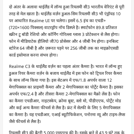
दो अंतर के अलावा थाईलैंड में लॉन्च हुआ रियलमी सी3 भारतीय वेरिएंट से पूरी
तरह से मेल खाता है। थाईलैंड वर्ज़न डुअल-सिम रियलमी सी3 भी एंड्रॉयड 10
पर आधारित Realme UI पर चलेगा। इसमें 6.5 इंच का एचडी+
(720×1600 पिक्सल) वाटरड्रॉप नॉच डिस्प्ले है। स्मार्टफोन 89.8 प्रतिशत
स्क्रीन टू बॉडी रेशियो और कॉर्निंग गोरिल्ला ग्लास 3 प्रोटेक्शन से लैस होगा।
फोन में मीडियाटेक हीलियो जी70 प्रोसेसर और 4 जीबी रैम होगा। इनबिल्ट
स्टोरेज 64 जीबी है और ज़रूरत पड़ने पर 256 जीबी तक का माइक्रोएसडी
कार्ड इस्तेमाल करना संभव होगा।
Realme C3 के थाईलैंड वर्ज़न का पहला अंतर कैमरा है। भारत में लॉन्च हुए
डुअल रियर कैमरा वर्ज़न के बजाय थाईलैंड में इस फोन को ट्रिपल रियर कैमरा
के साथ लॉन्च किया गया है। इस सेटअप में एफ/1.8 अपर्चर वाला 12
मेगापिक्सल का प्राइमरी कैमरा और 2 मेगापिक्सल का पोर्ट्रेट कैमरा है। इसका
अपर्चर एफ/2.4 है और तीसरा कैमरा 2-मेगापिक्सल का मैक्रो लेंस है। फोन
का कैमरा एचडीआर, नाइटस्केप, क्रोमा बूस्ट, स्लो मो, पीडीएएफ, पोर्ट्रेट मोड
और कई अन्य कैमरा फीचर्स से लैस है। फ्रंट में सेल्फी के लिए 5 मेगापिक्सल
का कैमरा है। यह एचडीआर, एआई ब्यूटीफिकेशन, पनोरमा व्यू और टाइम-लैप्स
जैसे फीचर्स से लैस है।
रियलमी सी3 की बैटरी 5,000 एमएएच की है। इसके बारे में 43.9 घंटे तक के