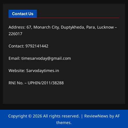
Contact Us
Address: 67, Monarch City, Duptykheda, Para, Lucknow –
226017
Contact: 9792141442
Email: timesarvoday@gmail.com
Website: Sarvodaytimes.in
RNI No. – UPHIN/2011/38288
Copyright © 2026 All rights reserved.
|
ReviewNews
by AF
themes.