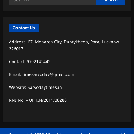
for:
Contact Us
Address: 67, Monarch City, Duptykheda, Para, Lucknow –
226017
Contact: 9792141442
Email: timesarvoday@gmail.com
Website: Sarvodaytimes.in
RNI No. – UPHIN/2011/38288