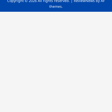
Copyright © 2026 All rights reserved.
|
ReviewNews
by AF
themes.