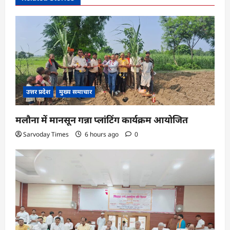
g
a
t
i
o
उत्तर प्रदेश
मुख्य समाचार
n
मलौना में मानसून गन्ना प्लांटिंग कार्यक्रम आयोजित
Sarvoday Times
6 hours ago
0