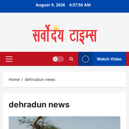
Skip
August 9, 2026
4:37:57 AM
to
content
Watch Video
Primary
Menu
Home
dehradun news
dehradun news