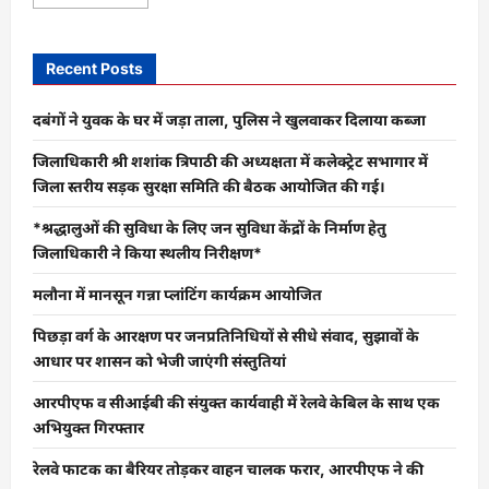
more
about
आज
से
शुरू
Recent Posts
हो
जाएंगी
बजट
दबंगों ने युवक के घर में जड़ा ताला, पुलिस ने खुलवाकर दिलाया कब्जा
की
तैयारियां,
Personal
जिलाधिकारी श्री शशांक त्रिपाठी की अध्यक्षता में कलेक्ट्रेट सभागार में
Income
जिला स्तरीय सड़क सुरक्षा समिति की बैठक आयोजित की गई।
Tax
की
छूट
*श्रद्धालुओं की सुविधा के लिए जन सुविधा केंद्रों के निर्माण हेतु
को
लेकर
जिलाधिकारी ने किया स्थलीय निरीक्षण*
की
मांग.
मलौना में मानसून गन्ना प्लांटिंग कार्यक्रम आयोजित
पिछड़ा वर्ग के आरक्षण पर जनप्रतिनिधियों से सीधे संवाद, सुझावों के
आधार पर शासन को भेजी जाएंगी संस्तुतियां
आरपीएफ व सीआईबी की संयुक्त कार्यवाही में रेलवे केबिल के साथ एक
अभियुक्त गिरफ्तार
रेलवे फाटक का बैरियर तोड़कर वाहन चालक फरार, आरपीएफ ने की