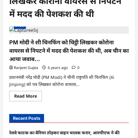
लिखकर कोरोना वायरस से निपटने
में मदद की पेशकश की थी
विदेश
PM मोदी ने शी चिनफिंग को चिट्ठी लिखकर कोरोना
वायरस से निपटने में मदद की पेशकश की थी, अब चीन का
आया जवाब…
Ranjeet Gupta
6 years ago
0
प्रधानमंत्री नरेंद्र मोदी (PM Modi) ने चीनी राष्ट्रपति शी चिनफिंग (Xi
Jinping) को पत्र लिखकर कोरोना वायरस...
Read
Read More
more
about
PM
मोदी
ने
Recent Posts
शी
चिनफिंग
को
रेलवे फाटक का बैरियर तोड़कर वाहन चालक फरार, आरपीएफ ने की
चिट्ठी