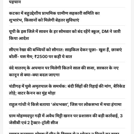
लिखकर
पहचान
कोरोना
वायरस
कटका में बहुउद्देशीय प्राथमिक ग्रामीण सहकारी समिति का
से
निपटने
शुभारंभ, किसानों को मिलेगी बेहतर सुविधाएं
में
मदद
की
यूपी के इस जिले में सावन के हर सोमवार को बंद रहेंगे स्कूल, DM ने जारी
पेशकश
किया आदेश
की
थी,
अब
सीएम रेखा की बच्चियों को सौगात: साइकिल देकर पूछा- खुश हैं, छात्राएं
चीन
का
बोलीं- यस मैम; ₹2500 पर कही ये बात
आया
जवाब…
वंदे मातरम् के अपमान पर मिलेगी कितने साल की सजा, सरकार के नए
कानून से क्या-क्या बदल जाएगा
चंडीगढ़ में घुसे अमृतपाल के समर्थक: बंदी सिंहों की रिहाई की मांग, बैरिकेड
तोड़े; वाटर कैनन का मुंह मोड़ा
राहुल गांधी ने किसे बताया ‘अंधभक्त’, जिस पर लोकसभा में मचा हंगामा
ग्राम मोहम्मदपुर गढ़ी में अवैध मिट्टी खनन पर प्रशासन की बड़ी कार्रवाई, 3
जेसीबी एवं 2 ट्रैक्टर-ट्रॉली सीज
मण्डल कारागार,गोण्डा में मीनू के हिसाब से न भोजन न मिलने का बाहर