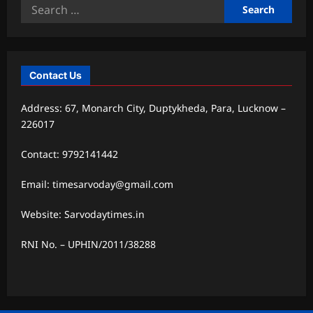
Search
for:
Contact Us
Address: 67, Monarch City, Duptykheda, Para, Lucknow –
226017
Contact: 9792141442
Email: timesarvoday@gmail.com
Website: Sarvodaytimes.in
RNI No. – UPHIN/2011/38288