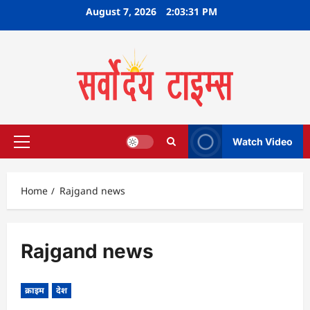
Skip
August 7, 2026
2:03:31 PM
to
content
Watch Video
Primary
Menu
Home
Rajgand news
Rajgand news
क्राइम
देश