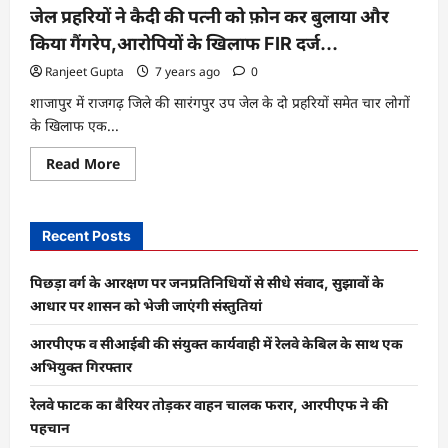
जेल प्रहरियों ने कैदी की पत्नी को फ़ोन कर बुलाया और
किया गैंगरेप,आरोपियों के खिलाफ FIR दर्ज…
Ranjeet Gupta
7 years ago
0
शाजापुर में राजगढ़ जिले की सारंगपुर उप जेल के दो प्रहरियों समेत चार लोगों
के खिलाफ एक...
Read
Read More
more
about
जेल
प्रहरियों
ने
Recent Posts
कैदी
की
पत्नी
पिछड़ा वर्ग के आरक्षण पर जनप्रतिनिधियों से सीधे संवाद, सुझावों के
को
फ़ोन
आधार पर शासन को भेजी जाएंगी संस्तुतियां
कर
बुलाया
आरपीएफ व सीआईबी की संयुक्त कार्यवाही में रेलवे केबिल के साथ एक
और
किया
अभियुक्त गिरफ्तार
गैंगरेप,आरोपियों
के
खिलाफ
रेलवे फाटक का बैरियर तोड़कर वाहन चालक फरार, आरपीएफ ने की
FIR
पहचान
दर्ज…