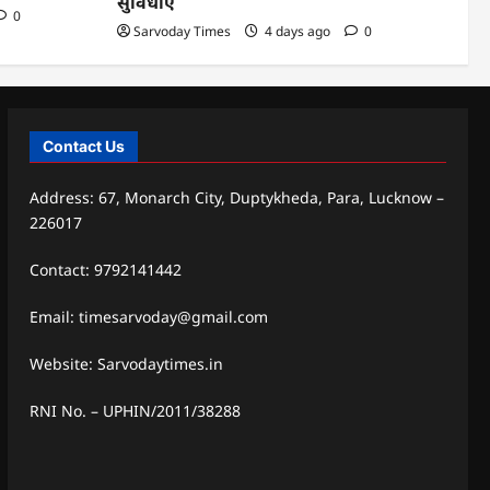
सुविधाएं
0
Sarvoday Times
4 days ago
0
Contact Us
Address: 67, Monarch City, Duptykheda, Para, Lucknow –
226017
Contact: 9792141442
Email: timesarvoday@gmail.com
Website: Sarvodaytimes.in
RNI No. – UPHIN/2011/38288