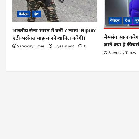
i
g
गैजेट्स
देश
गैजेट्स
देश
मु
a
भारतीय सेना भारत में बनीं 7 लाख ‘Nipun’
t
सैमसंग आज करेगा
एंटी-पर्सनल माइन्स को शामिल करेगी।
जाने क्या है फीच
Sarvoday Times
5 years ago
0
i
Sarvoday Times
o
n