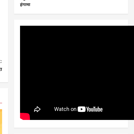
हंगामा
:
दा