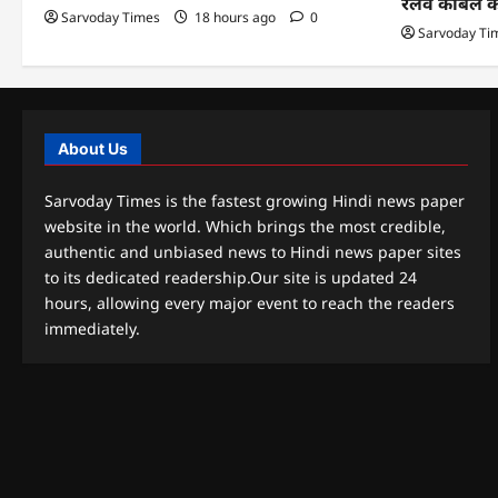
रेलवे केबिल 
Sarvoday Times
18 hours ago
0
Sarvoday Ti
About Us
Sarvoday Times is the fastest growing Hindi news paper
website in the world. Which brings the most credible,
authentic and unbiased news to Hindi news paper sites
to its dedicated readership.Our site is updated 24
hours, allowing every major event to reach the readers
immediately.