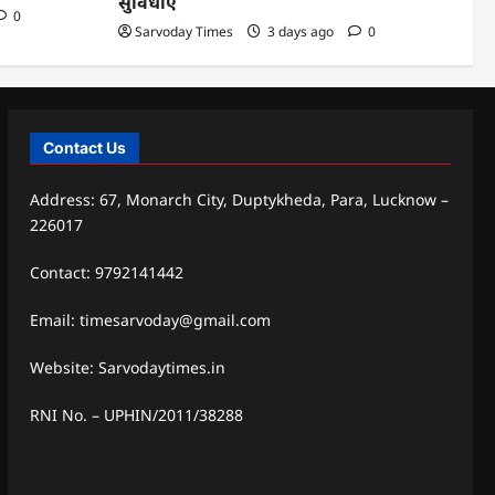
सुविधाएं
0
Sarvoday Times
3 days ago
0
Contact Us
Address: 67, Monarch City, Duptykheda, Para, Lucknow –
226017
Contact: 9792141442
Email: timesarvoday@gmail.com
Website: Sarvodaytimes.in
RNI No. – UPHIN/2011/38288