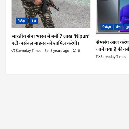
i
g
गैजेट्स
देश
a
गैजेट्स
देश
मु
t
भारतीय सेना भारत में बनीं 7 लाख ‘Nipun’
सैमसंग आज करेगा
एंटी-पर्सनल माइन्स को शामिल करेगी।
i
जाने क्या है फीच
Sarvoday Times
5 years ago
0
o
Sarvoday Times
n