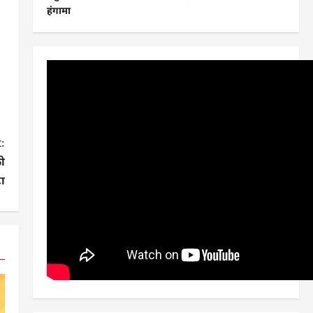
हंगामा
:
को
ा