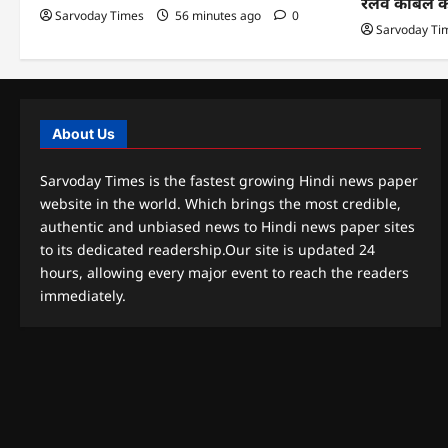
रेलवे केबिल 
Sarvoday Times
56 minutes ago
0
Sarvoday Ti
About Us
Sarvoday Times is the fastest growing Hindi news paper
website in the world. Which brings the most credible,
authentic and unbiased news to Hindi news paper sites
to its dedicated readership.Our site is updated 24
hours, allowing every major event to reach the readers
immediately.