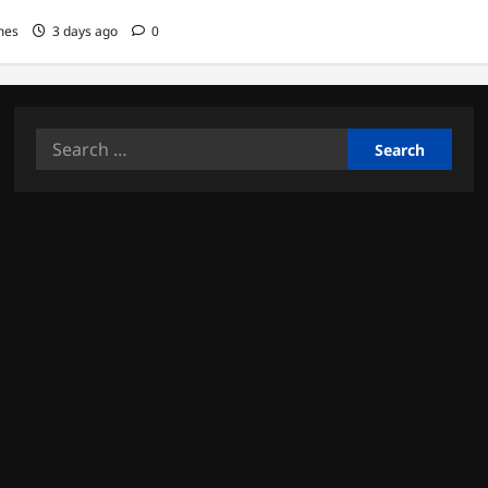
mes
3 days ago
0
Search
for: