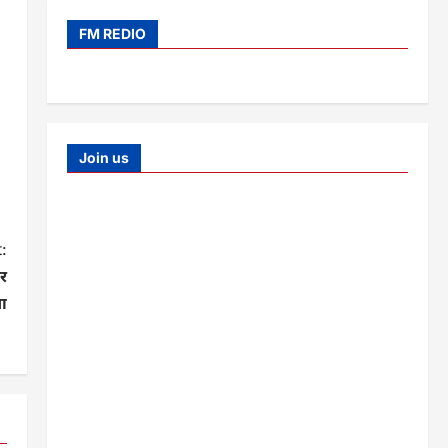
FM REDIO
Join us
:
कर
या