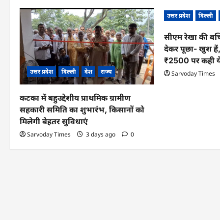
v
उत्तर प्रदेश
दिल्ली
i
सीएम रेखा की बच
g
देकर पूछा- खुश हैं
₹2500 पर कही य
a
उत्तर प्रदेश
दिल्ली
देश
राज्य
Sarvoday Times
t
i
कटका में बहुउद्देशीय प्राथमिक ग्रामीण
सहकारी समिति का शुभारंभ, किसानों को
o
मिलेगी बेहतर सुविधाएं
n
Sarvoday Times
3 days ago
0