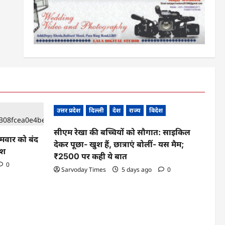
उत्तर प्रदेश
दिल्ली
देश
राज्य
विदेश
सीएम रेखा की बच्चियों को सौगात: साइकिल
ोमवार को बंद
देकर पूछा- खुश हैं, छात्राएं बोलीं- यस मैम;
ेश
₹2500 पर कही ये बात
0
Sarvoday Times
5 days ago
0