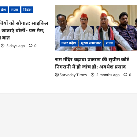
देश
राज्य
विदेश
्चियों को सौगात: साइकिल
, छात्राएं बोलीं- यस मैम;
े बात
उत्तर प्रदेश
मुख्य समाचार
राज्य
5 days ago
0
राम मंदिर चढ़ावा प्रकरण की सुप्रीम कोर्ट
निगरानी में हो जांच हो: अवधेश प्रसाद
Sarvoday Times
2 months ago
0