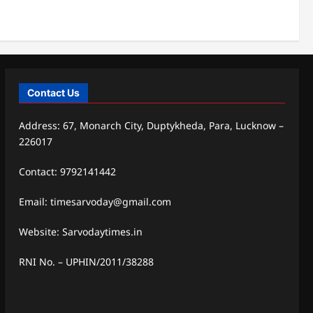
Contact Us
Address: 67, Monarch City, Duptykheda, Para, Lucknow –
226017
Contact: 9792141442
Email: timesarvoday@gmail.com
Website: Sarvodaytimes.in
RNI No. – UPHIN/2011/38288