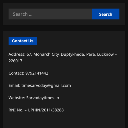
Search
for:
Contact Us
Address: 67, Monarch City, Duptykheda, Para, Lucknow –
226017
Contact: 9792141442
Email: timesarvoday@gmail.com
Website: Sarvodaytimes.in
RNI No. – UPHIN/2011/38288