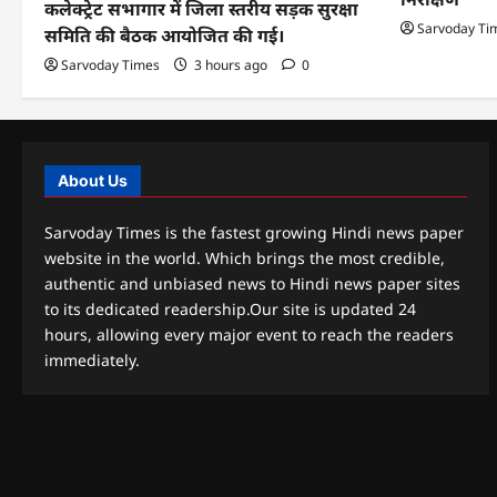
कलेक्ट्रेट सभागार में जिला स्तरीय सड़क सुरक्षा
Sarvoday Ti
समिति की बैठक आयोजित की गई।
Sarvoday Times
3 hours ago
0
About Us
Sarvoday Times is the fastest growing Hindi news paper
website in the world. Which brings the most credible,
authentic and unbiased news to Hindi news paper sites
to its dedicated readership.Our site is updated 24
hours, allowing every major event to reach the readers
immediately.