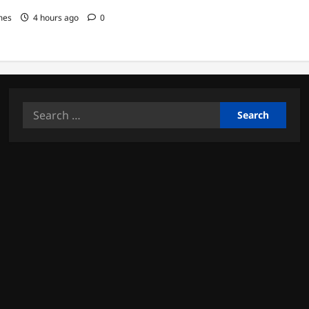
mes
4 hours ago
0
Search
for: