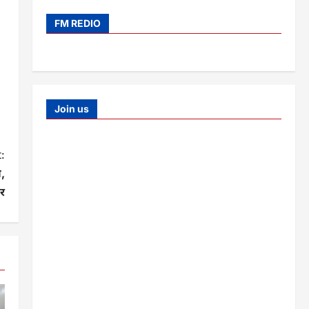
FM REDIO
Join us
:
,
र