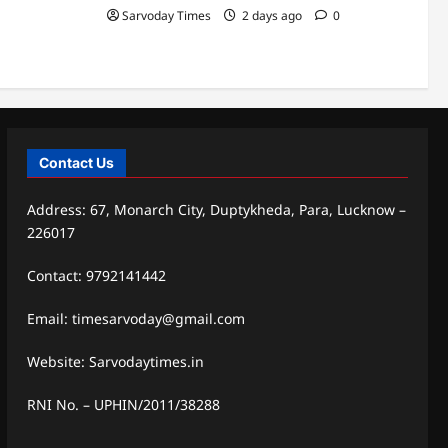
Sarvoday Times
2 days ago
0
Contact Us
Address: 67, Monarch City, Duptykheda, Para, Lucknow –
226017
Contact: 9792141442
Email: timesarvoday@gmail.com
Website: Sarvodaytimes.in
RNI No. – UPHIN/2011/38288