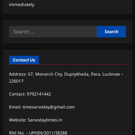
immediately.
Search
for:
Contact Us
Address: 67, Monarch City, Duptykheda, Para, Lucknow –
226017
Contact: 9792141442
Email: timesarvoday@gmail.com
Website: Sarvodaytimes.in
RNI No. – UPHIN/2011/38288