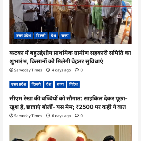
i
o
n
उत्तर प्रदेश
दिल्ली
देश
राज्य
कटका में बहुउद्देशीय प्राथमिक ग्रामीण सहकारी समिति का
शुभारंभ, किसानों को मिलेगी बेहतर सुविधाएं
Sarvoday Times
4 days ago
0
उत्तर प्रदेश
दिल्ली
देश
राज्य
विदेश
सीएम रेखा की बच्चियों को सौगात: साइकिल देकर पूछा-
खुश हैं, छात्राएं बोलीं- यस मैम; ₹2500 पर कही ये बात
Sarvoday Times
6 days ago
0