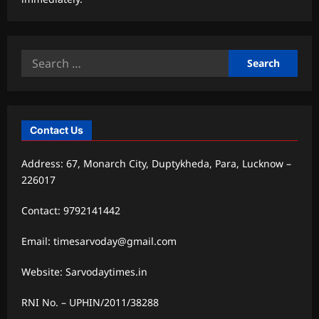
Search
for:
Contact Us
Address: 67, Monarch City, Duptykheda, Para, Lucknow –
226017
Contact: 9792141442
Email: timesarvoday@gmail.com
Website: Sarvodaytimes.in
RNI No. – UPHIN/2011/38288