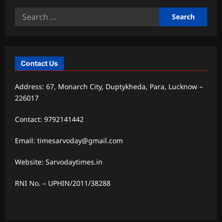
Search
for:
Contact Us
Address: 67, Monarch City, Duptykheda, Para, Lucknow –
226017
Contact: 9792141442
Email: timesarvoday@gmail.com
Website: Sarvodaytimes.in
RNI No. – UPHIN/2011/38288