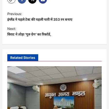
P
Previous:
o
इंग्लैंड ने पहले टेस्ट की पहली पारी में 353 रन बनाए
s
Next:
t
विराट ने तोड़ा ‘गुरु ग्रेग’ का रिकॉर्ड,
n
a
v
Related Stories
i
g
a
t
i
o
n