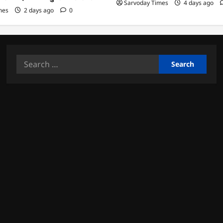
Sarvoday Times
4 days ago
mes
2 days ago
0
Search
for: