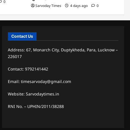
0
Sarvoday Times
4 days ago
0
Contact Us
Address: 67, Monarch City, Duptykheda, Para, Lucknow –
226017
Contact: 9792141442
Email: timesarvoday@gmail.com
Website: Sarvodaytimes.in
RNI No. – UPHIN/2011/38288