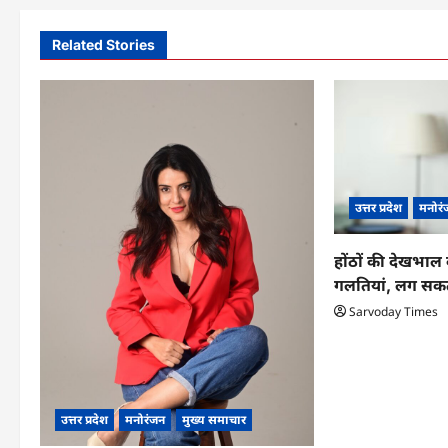
t
Related Stories
n
a
v
i
g
उत्तर प्रदेश
मनोरं
a
होंठों की देखभाल 
t
गलतियां, लग सकत
Sarvoday Times
i
o
n
उत्तर प्रदेश
मनोरंजन
मुख्य समाचार