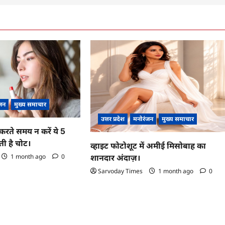
जन
मुख्य समाचार
उत्तर प्रदेश
मनोरंजन
मुख्य समाचार
करते समय न करें ये 5
ी है चोट।
व्हाइट फोटोशूट में अमीई मिसोबाह का
1 month ago
0
शानदार अंदाज़।
Sarvoday Times
1 month ago
0