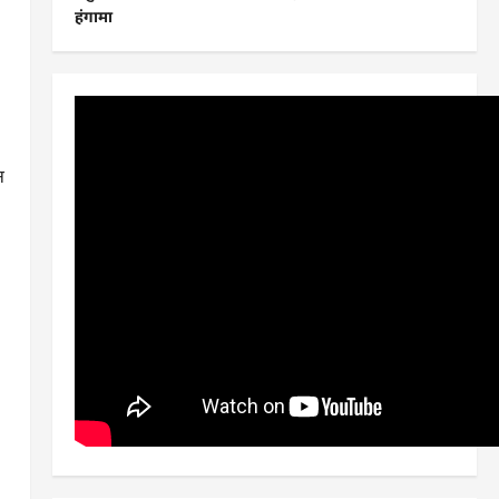
हंगामा
न