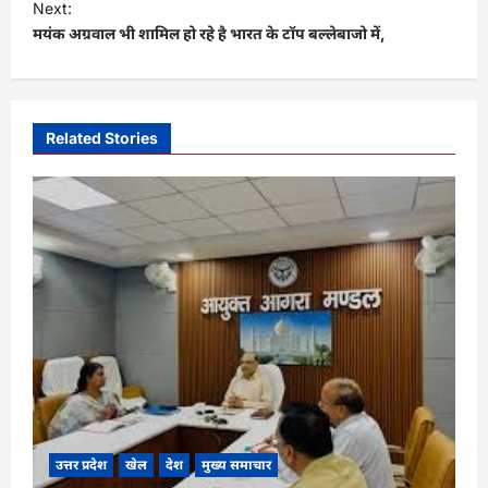
t
Next:
मयंक अग्रवाल भी शामिल हो रहे है भारत के टॉप बल्लेबाजो में,
n
a
v
i
Related Stories
g
a
t
i
o
n
उत्तर प्रदेश
खेल
देश
मुख्य समाचार