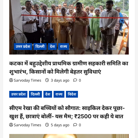
i
o
n
उत्तर प्रदेश
दिल्ली
देश
राज्य
कटका में बहुउद्देशीय प्राथमिक ग्रामीण सहकारी समिति का
शुभारंभ, किसानों को मिलेगी बेहतर सुविधाएं
Sarvoday Times
3 days ago
0
उत्तर प्रदेश
दिल्ली
देश
राज्य
विदेश
सीएम रेखा की बच्चियों को सौगात: साइकिल देकर पूछा-
खुश हैं, छात्राएं बोलीं- यस मैम; ₹2500 पर कही ये बात
Sarvoday Times
5 days ago
0