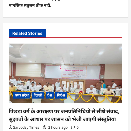
मानसिक संतुलन ठीक नहीं.
n
a
v
i
Related Stories
g
a
t
i
o
n
उत्तर प्रदेश
दिल्ली
देश
विदेश
पिछड़ा वर्ग के आरक्षण पर जनप्रतिनिधियों से सीधे संवाद,
सुझावों के आधार पर शासन को भेजी जाएंगी संस्तुतियां
Sarvoday Times
2 hours ago
0