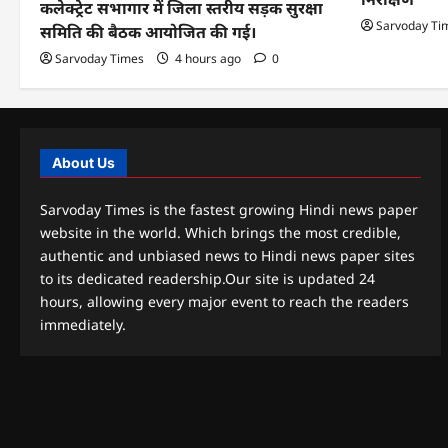
कलेक्ट्रेट सभागार में जिला स्तरीय सड़क सुरक्षा
Sarvoday Ti
समिति की बैठक आयोजित की गई।
Sarvoday Times
4 hours ago
0
About Us
Sarvoday Times is the fastest growing Hindi news paper
website in the world. Which brings the most credible,
authentic and unbiased news to Hindi news paper sites
to its dedicated readership.Our site is updated 24
hours, allowing every major event to reach the readers
immediately.