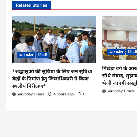
n
Related Stories
a
v
i
g
उत्तर प्रदेश
दिल्ल
उत्तर प्रदेश
दिल्ली
a
पिछड़ा वर्ग के आर
t
*श्रद्धालुओं की सुविधा के लिए जन सुविधा
सीधे संवाद, सुझा
केंद्रों के निर्माण हेतु जिलाधिकारी ने किया
i
भेजी जाएंगी संस्तु
स्थलीय निरीक्षण*
o
Sarvoday Times
Sarvoday Times
4 hours ago
0
n