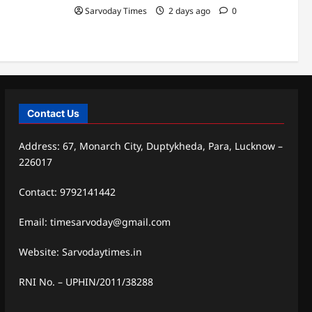
Sarvoday Times
2 days ago
0
Contact Us
Address: 67, Monarch City, Duptykheda, Para, Lucknow –
226017
Contact: 9792141442
Email: timesarvoday@gmail.com
Website: Sarvodaytimes.in
RNI No. – UPHIN/2011/38288