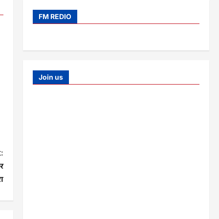
FM REDIO
Join us
:
पर
रा