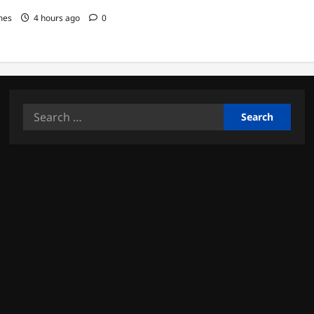
mes
4 hours ago
0
Search
for: