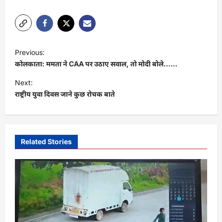
P
Previous:
o
कोलकाता: ममता ने CAA पर उठाए सवाल, तो मोदी बोले……
s
Next:
t
राष्ट्रीय युवा दिवस जाने कुछ रोचक बाते
n
a
v
Related Stories
i
g
a
t
i