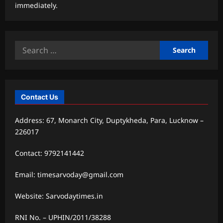
immediately.
Search
for:
Contact Us
Address: 67, Monarch City, Duptykheda, Para, Lucknow –
226017
Contact: 9792141442
Email: timesarvoday@gmail.com
Website: Sarvodaytimes.in
RNI No. – UPHIN/2011/38288