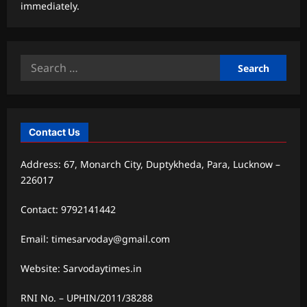
immediately.
Search
for:
Contact Us
Address: 67, Monarch City, Duptykheda, Para, Lucknow –
226017
Contact: 9792141442
Email: timesarvoday@gmail.com
Website: Sarvodaytimes.in
RNI No. – UPHIN/2011/38288