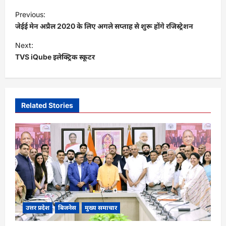
P
Previous:
o
जेईई मेन अप्रैल 2020 के लिए अगले सप्ताह से शुरू होंगे रजिस्ट्रेशन
s
Next:
t
TVS iQube इलेक्ट्रिक स्कूटर
n
a
v
Related Stories
i
g
a
t
i
o
उत्तर प्रदेश
बिजनेस
मुख्य समाचार
n