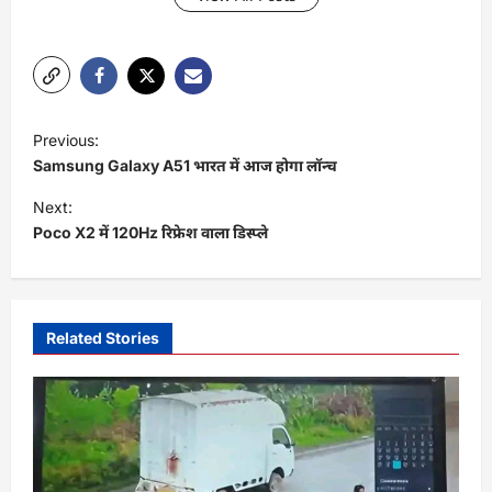
P
Previous:
o
Samsung Galaxy A51 भारत में आज होगा लॉन्च
s
Next:
t
Poco X2 में 120Hz रिफ्रेश वाला डिस्प्ले
n
a
v
Related Stories
i
g
a
t