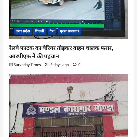
i
o
n
उत्तर प्रदेश
दिल्ली
देश
मुख्य समाचार
रेलवे फाटक का बैरियर तोड़कर वाहन चालक फरार,
आरपीएफ ने की पहचान
Sarvoday Times
3 days ago
0