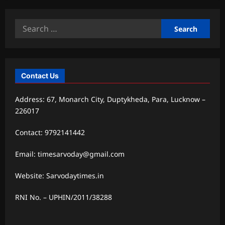
Search
for:
Contact Us
Address: 67, Monarch City, Duptykheda, Para, Lucknow –
226017
Contact: 9792141442
Email: timesarvoday@gmail.com
Website: Sarvodaytimes.in
RNI No. – UPHIN/2011/38288