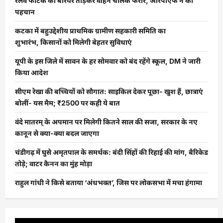
रेलवे फाटक का बैरियर तोड़कर वाहन चालक फरार, आरपीएफ ने की
पहचान
कटका में बहुउद्देशीय प्राथमिक ग्रामीण सहकारी समिति का
शुभारंभ, किसानों को मिलेगी बेहतर सुविधाएं
यूपी के इस जिले में सावन के हर सोमवार को बंद रहेंगे स्कूल, DM ने जारी
किया आदेश
सीएम रेखा की बच्चियों को सौगात: साइकिल देकर पूछा- खुश हैं, छात्राएं
बोलीं- यस मैम; ₹2500 पर कही ये बात
वंदे मातरम् के अपमान पर मिलेगी कितने साल की सजा, सरकार के नए
कानून से क्या-क्या बदल जाएगा
चंडीगढ़ में घुसे अमृतपाल के समर्थक: बंदी सिंहों की रिहाई की मांग, बैरिकेड
तोड़े; वाटर कैनन का मुंह मोड़ा
राहुल गांधी ने किसे बताया ‘अंधभक्त’, जिस पर लोकसभा में मचा हंगामा