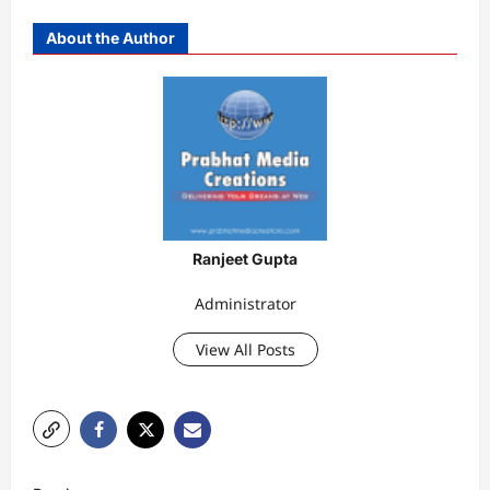
About the Author
Ranjeet Gupta
Administrator
View All Posts
P