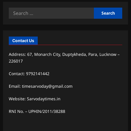
Search
for:
Contact Us
Address: 67, Monarch City, Duptykheda, Para, Lucknow –
226017
Contact: 9792141442
Email: timesarvoday@gmail.com
Website: Sarvodaytimes.in
RNI No. – UPHIN/2011/38288