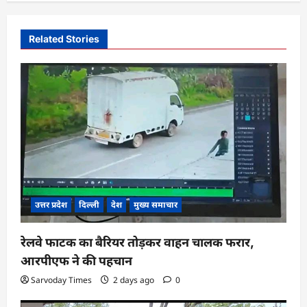
v
i
Related Stories
g
a
t
i
o
n
उत्तर प्रदेश
दिल्ली
देश
मुख्य समाचार
रेलवे फाटक का बैरियर तोड़कर वाहन चालक फरार,
आरपीएफ ने की पहचान
Sarvoday Times
2 days ago
0