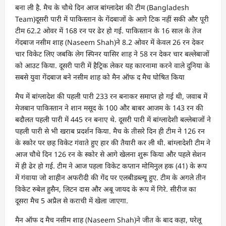
बना ली है. मैच के चौथे द‍िन आज बांग्‍लादेश की टीम (Bangladesh
Team)दूसरी पारी में पाक‍िस्‍तान के गेंदबाजों के आगे ट‍िक नहीं सकी और पूरी
टीम 62.2 ओवर में 168 रन पर ढेर हो गई. पाक‍िस्‍तान के 16 साल के तेज
गेंदबाज नसीम शाह (Naseem Shah)ने 8.2 ओवर में केवल 26 रन देकर
चार व‍िकेट ल‍िए जबक‍ि लेग स्‍प‍िनर यास‍िर शाह ने 58 रन देकर चार बल्‍लेबाजों
को आउट क‍िया. दूसरी पारी में हैट्रि‍क लेकर यह कारनामा करने वाले दुन‍िया के
सबसे युवा गेंदबाज बने नसीम शाह को मैन ऑफ द मैच घोष‍ित क‍िया
मैच में बांग्‍लादेश की पहली पारी 233 रन बनाकर समाप्‍त हो गई थी, जवाब में
मेजबान पाक‍िस्‍तान ने शान मसूद के 100 और बाबर आजम के 143 रन की
बदौलत पहली पारी में 445 रन बनाए थे. दूसरी पारी में बांग्‍लादेशी बल्‍लेबाजों ने
पहली पारी से भी खराब प्रदर्शन क‍िया. मैच के तीसरे द‍िन ही टीम ने 126 रन
के स्‍कोर पर छह व‍िकेट गंवाते हुए हार की तैयारी कर ली थी. बांग्‍लादेशी टीम ने
आज चौथे द‍िन 126 रन के स्‍कोर से आगे खेलना शुरू क‍िया और पहले सेशन
में ही ढेर हो गई. टीम ने आज पहला व‍िकेट कप्‍तान मोम‍िनुल हक (41) के रूप
में गंवाया जो शाहीन अफरीदी की गेंद पर एलबीडब्‍ल्‍यू हुए. टीम के अगले तीन
व‍िकेट रुबेल हुसैन, ल‍िटन दास और अबू जायद के रूप में ग‍िरे. सीरीज का
दूसरा मैच 5 अप्रैल से कराची में खेला जाएगा.
मैन ऑफ द मैच नसीम शाह (Naseem Shah)ने जीत के बाद कहा, घरेलू