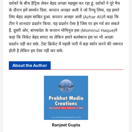
दर्शकों के बीच हैट्र‍िक लेकर बेहद अच्‍छा महसूस कर रहा हूं. दर्शकों ने पूरे मैच
के दौरान हमें समर्थन द‍िया. कप्‍तान अजहर अली ने जो र‍िव्‍यू ल‍िया, वह हमारे
ल‍िए बेहद अहम साब‍ित हुआ. कप्‍तान अजहर अली (Azhar Ali)ने कहा क‍ि
टीम ने शानदार प्रदर्शन क‍िया. यह प्रदर्शन ऐसा है ज‍िस पर हम गर्व कर सकते
हैं. दूसरी ओर, बांग्‍लादेश के कप्‍तान मोम‍िनुल हक (Mominul Haque)ने
कहा क‍ि व‍िकेट बेहद सपाट था लेक‍िन हमारे बल्‍लेबाज इस पर भी अच्‍छा
प्रदर्शन नहीं कर सके. टेस्‍ट क्र‍िकेट में पहली पारी में बड़ा स्‍कोर करने की जरूरत
होती है लेक‍िन हम ऐसा नहीं कर सके.
About the Author
Ranjeet Gupta