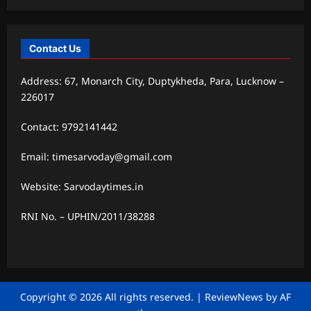
Contact Us
Address: 67, Monarch City, Duptykheda, Para, Lucknow –
226017
Contact: 9792141442
Email: timesarvoday@gmail.com
Website: Sarvodaytimes.in
RNI No. – UPHIN/2011/38288
Copyright © 2026 All rights reserved.
|
ReviewNews
by AF