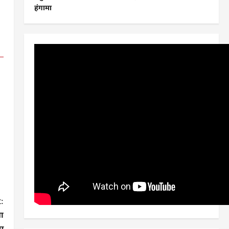
हंगामा
:
ा
म