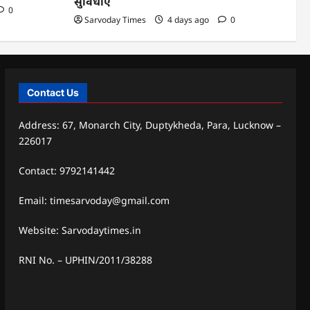
सुविधाएं
0
Sarvoday Times
4 days ago
0
Contact Us
Address: 67, Monarch City, Duptykheda, Para, Lucknow –
226017
Contact: 9792141442
Email: timesarvoday@gmail.com
Website: Sarvodaytimes.in
RNI No. – UPHIN/2011/38288