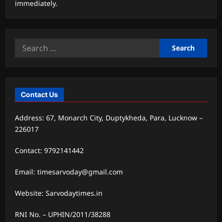
immediately.
Search
for:
Contact Us
Address: 67, Monarch City, Duptykheda, Para, Lucknow –
226017
Contact: 9792141442
Email: timesarvoday@gmail.com
Website: Sarvodaytimes.in
RNI No. – UPHIN/2011/38288