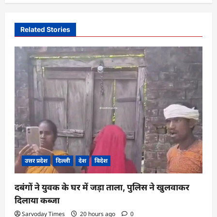
v
i
Related Stories
g
a
t
i
o
n
उत्तर प्रदेश
दिल्ली
देश
विदेश
दबंगों ने युवक के घर में जड़ा ताला, पुलिस ने खुलवाकर
दिलाया कब्जा
Sarvoday Times
20 hours ago
0