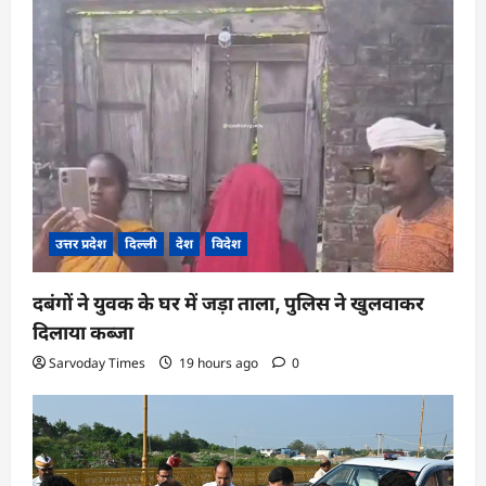
g
a
t
i
o
n
उत्तर प्रदेश
दिल्ली
देश
विदेश
दबंगों ने युवक के घर में जड़ा ताला, पुलिस ने खुलवाकर
दिलाया कब्जा
Sarvoday Times
19 hours ago
0