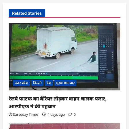
i
Related Stories
g
a
t
i
o
n
उत्तर प्रदेश
दिल्ली
देश
मुख्य समाचार
रेलवे फाटक का बैरियर तोड़कर वाहन चालक फरार,
आरपीएफ ने की पहचान
Sarvoday Times
4 days ago
0