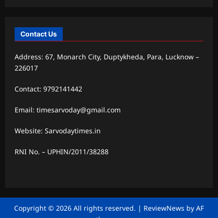
Contact Us
Address: 67, Monarch City, Duptykheda, Para, Lucknow –
226017
Contact: 9792141442
Email: timesarvoday@gmail.com
Website: Sarvodaytimes.in
RNI No. – UPHIN/2011/38288
Copyright © 2026 All rights reserved.
|
ReviewNews
by AF