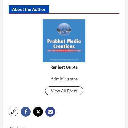
About the Author
Ranjeet Gupta
Administrator
View All Posts
P