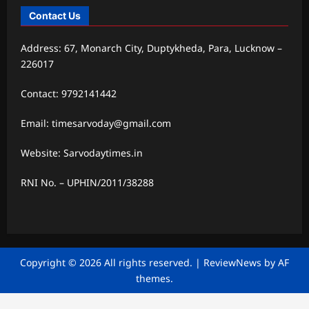
Contact Us
Address: 67, Monarch City, Duptykheda, Para, Lucknow –
226017
Contact: 9792141442
Email: timesarvoday@gmail.com
Website: Sarvodaytimes.in
RNI No. – UPHIN/2011/38288
Copyright © 2026 All rights reserved.
|
ReviewNews
by AF
themes.