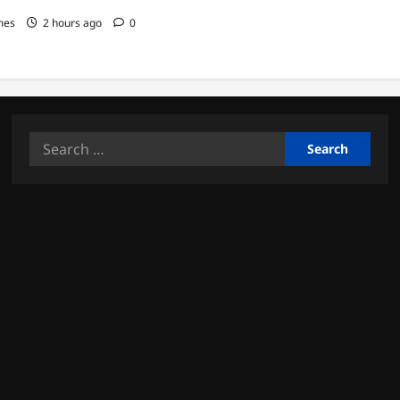
mes
2 hours ago
0
Search
for: