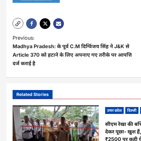
P
Previous:
Madhya Pradesh: के पूर्व C.M दिग्विंजय सिंह ने J&K से
o
Article 370 को हटाने के लिए अपनाए गए तरीके पर आपत्ति
s
दर्ज कराई है
t
n
a
Related Stories
v
उत्तर प्रदेश
दिल्ली
i
सीएम रेखा की बच
g
देकर पूछा- खुश हैं
₹2500 पर कही य
a