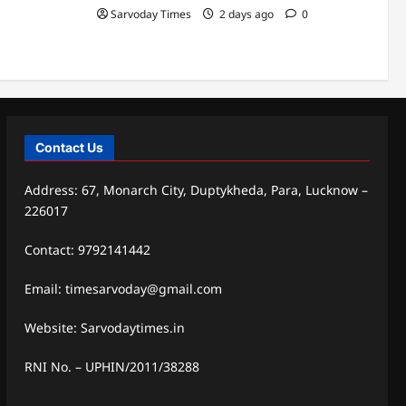
Sarvoday Times
2 days ago
0
Contact Us
Address: 67, Monarch City, Duptykheda, Para, Lucknow –
226017
Contact: 9792141442
Email: timesarvoday@gmail.com
Website: Sarvodaytimes.in
RNI No. – UPHIN/2011/38288