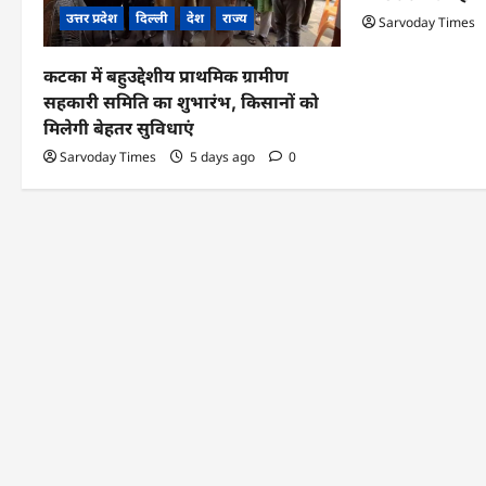
उत्तर प्रदेश
दिल्ली
देश
राज्य
Sarvoday Times
t
i
कटका में बहुउद्देशीय प्राथमिक ग्रामीण
सहकारी समिति का शुभारंभ, किसानों को
o
मिलेगी बेहतर सुविधाएं
n
Sarvoday Times
5 days ago
0