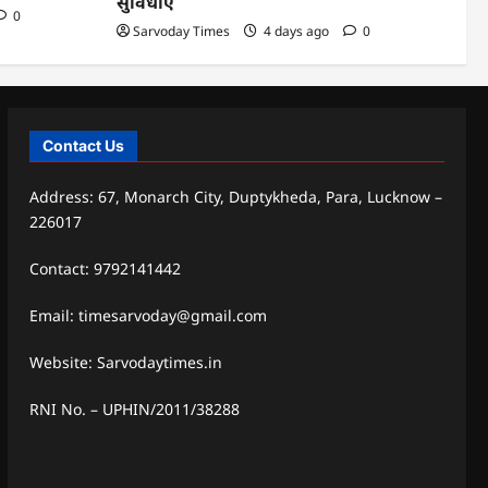
सुविधाएं
0
Sarvoday Times
4 days ago
0
Contact Us
Address: 67, Monarch City, Duptykheda, Para, Lucknow –
226017
Contact: 9792141442
Email: timesarvoday@gmail.com
Website: Sarvodaytimes.in
RNI No. – UPHIN/2011/38288