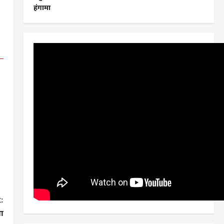
हंगामा
:
सा