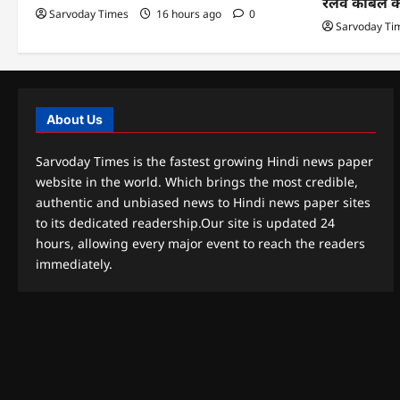
रेलवे केबिल 
Sarvoday Times
16 hours ago
0
Sarvoday Ti
About Us
Sarvoday Times is the fastest growing Hindi news paper
website in the world. Which brings the most credible,
authentic and unbiased news to Hindi news paper sites
to its dedicated readership.Our site is updated 24
hours, allowing every major event to reach the readers
immediately.