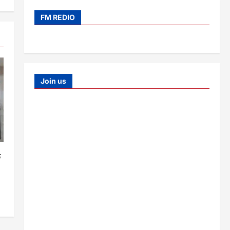
FM REDIO
Join us
क