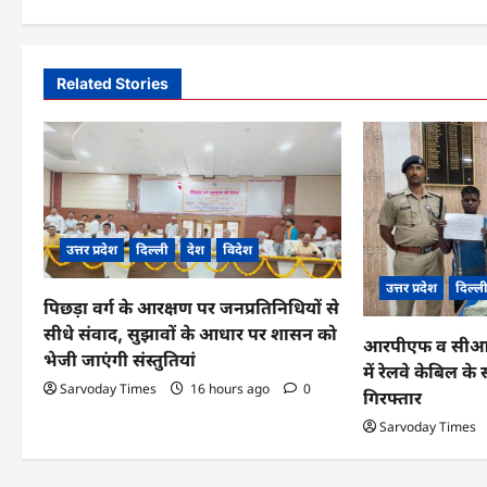
s
t
Related Stories
n
a
v
i
उत्तर प्रदेश
दिल्ली
देश
विदेश
g
उत्तर प्रदेश
दिल्ल
a
पिछड़ा वर्ग के आरक्षण पर जनप्रतिनिधियों से
सीधे संवाद, सुझावों के आधार पर शासन को
t
आरपीएफ व सीआईबी
भेजी जाएंगी संस्तुतियां
में रेलवे केबिल 
i
Sarvoday Times
16 hours ago
0
गिरफ्तार
o
Sarvoday Times
n