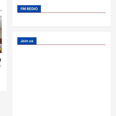
FM REDIO
Join us
े
ो