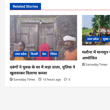
n
Related Stories
a
v
i
उत्तर प्रदेश
मुख्य
g
a
मलौना में मानसून गन
उत्तर प्रदेश
दिल्ली
देश
विदेश
t
आयोजित
Sarvoday Times
i
दबंगों ने युवक के घर में जड़ा ताला, पुलिस ने
खुलवाकर दिलाया कब्जा
o
Sarvoday Times
15 hours ago
0
n