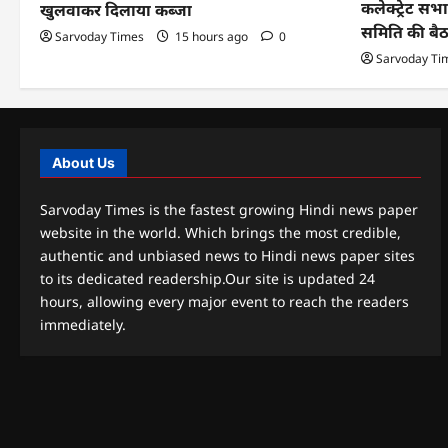
कलेक्ट्रेट सभा
खुलवाकर दिलाया कब्जा
समिति की ब
Sarvoday Times
15 hours ago
0
Sarvoday Ti
About Us
Sarvoday Times is the fastest growing Hindi news paper
website in the world. Which brings the most credible,
authentic and unbiased news to Hindi news paper sites
to its dedicated readership.Our site is updated 24
hours, allowing every major event to reach the readers
immediately.