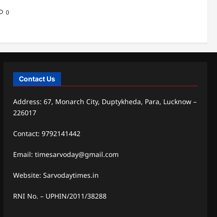
0
Contact Us
Address: 67, Monarch City, Duptykheda, Para, Lucknow –
226017
Contact: 9792141442
Email: timesarvoday@gmail.com
Website: Sarvodaytimes.in
RNI No. – UPHIN/2011/38288